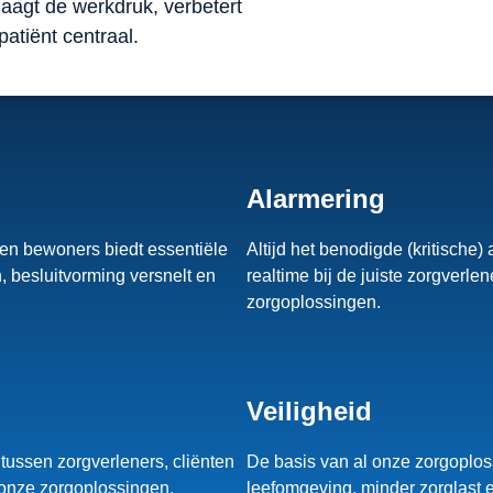
aagt de werkdruk, verbetert
 patiënt centraal.
Alarmering
n en bewoners biedt essentiële
Altijd het benodigde (kritische)
, besluitvorming versnelt en
realtime bij de juiste zorgverle
zorgoplossingen.
Veiligheid
 tussen zorgverleners, cliënten
De basis van al onze zorgoplos
 onze zorgoplossingen.
leefomgeving, minder zorglast e