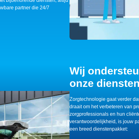
t bijbehorende diensten, altijd
uwbare partner die 24/7
Wij ondersteu
onze dienste
Zorgtechnologie gaat verder da
draait om het verbeteren van p
zorgprofessionals en hun cliënt
verantwoordelijkheid, is jouw pa
een breed dienstenpakket: