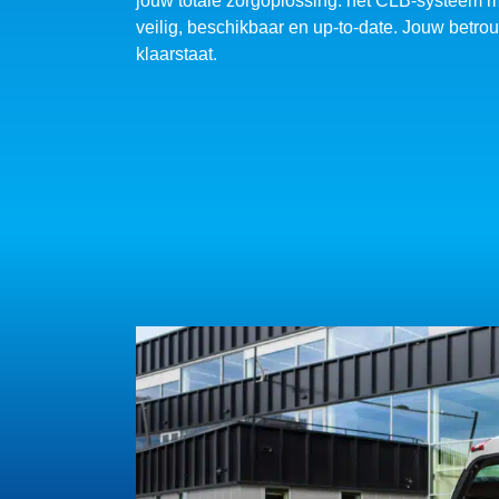
jouw totale zorgoplossing: het CLB-systeem me
veilig, beschikbaar en up-to-date. Jouw betro
klaarstaat.